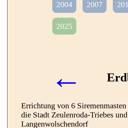
Kontakt
2004
2007
20
2025
Referenzen
←
Erd
Ausbildung und Studiu
Errichtung von 6 Siremenmasten 
die Stadt Zeulenroda-Triebes und
Stellenangebote
Langenwolschendorf